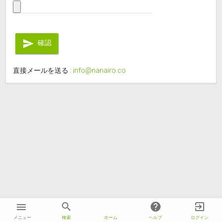
send
確認
直接メールを送る :
info@nanairo.co
nanairo
search
help
exit_to_app
menu
メニュー
検索
ホーム
ヘルプ
ログイン