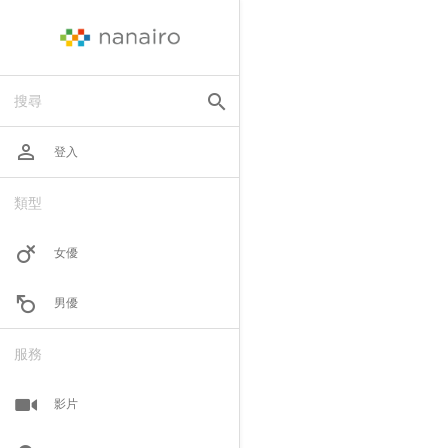
search
搜尋
perm_identity
登入
類型
女優
男優
服務
影片