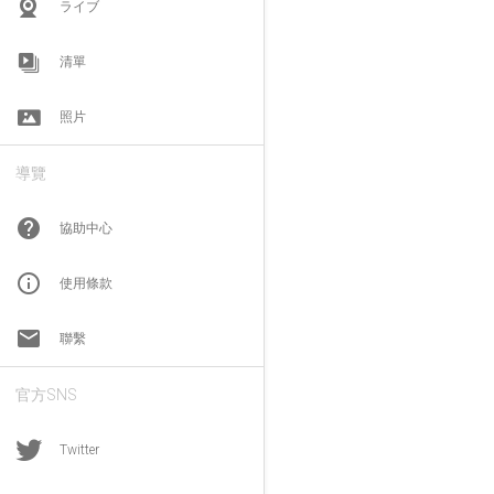
ライブ
清單
照片
導覽
help
協助中心
info_outline
使用條款
email
聯繫
官方SNS
Twitter