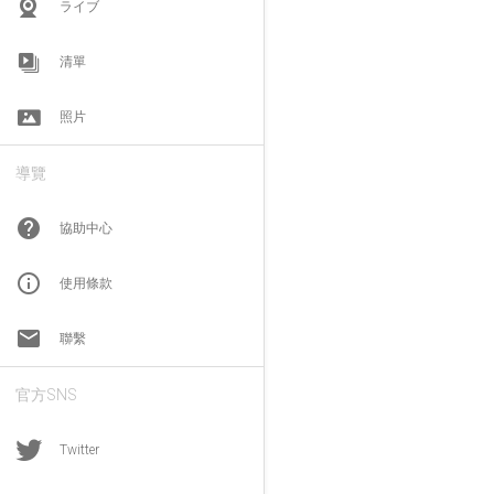
ライブ
清單
照片
導覽
help
協助中心
info_outline
使用條款
email
聯繫
官方SNS
Twitter