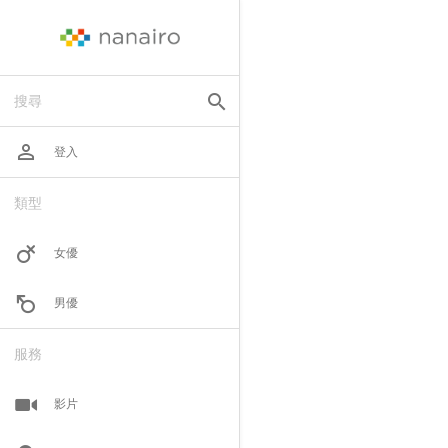
search
搜尋
perm_identity
登入
類型
女優
男優
服務
影片