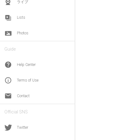
ライブ
Lists
Photos
Guide
help
Help Center
info_outline
Terms of Use
email
Contact
Official SNS
Twitter