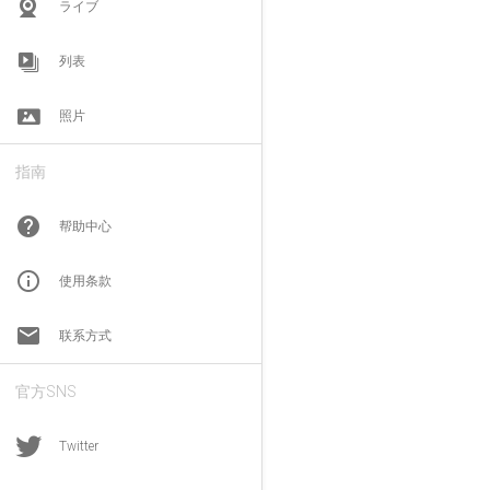
ライブ
列表
照片
指南
help
帮助中心
info_outline
使用条款
email
联系方式
官方SNS
Twitter