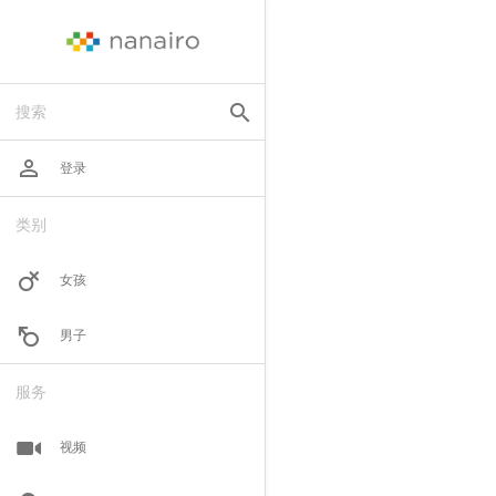
search
搜索
perm_identity
登录
类别
女孩
男子
服务
视频