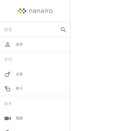
search
搜索
perm_identity
登录
类别
女孩
男子
服务
视频