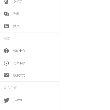
ライブ
列表
照片
指南
help
帮助中心
info_outline
使用条款
email
联系方式
官方SNS
Twitter