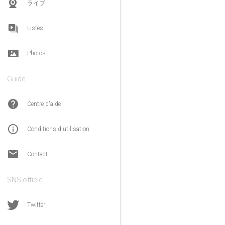
ライブ
Listes
Photos
Guide
help
Centre d'aide
info_outline
Conditions d'utilisation
email
Contact
SNS officiel
Twitter