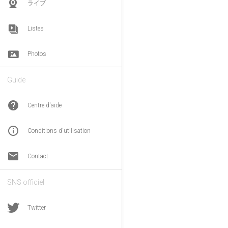
ライブ
Listes
Photos
Guide
help
Centre d'aide
info_outline
Conditions d'utilisation
email
Contact
SNS officiel
Twitter