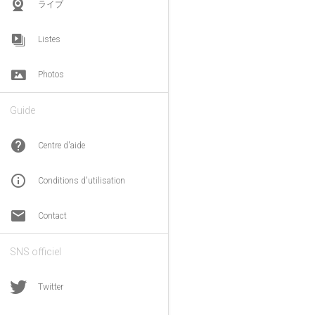
ライブ
Listes
Photos
Guide
help
Centre d'aide
info_outline
Conditions d'utilisation
email
Contact
SNS officiel
Twitter