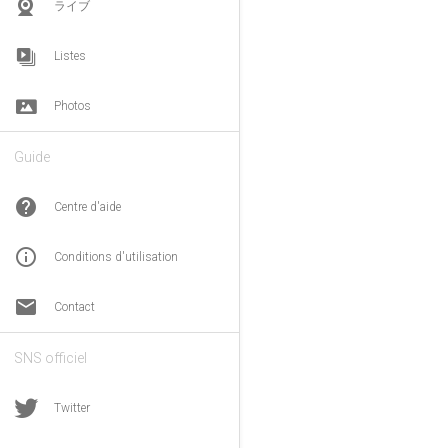
ライブ
Listes
Photos
Guide
help
Centre d'aide
info_outline
Conditions d'utilisation
email
Contact
SNS officiel
Twitter