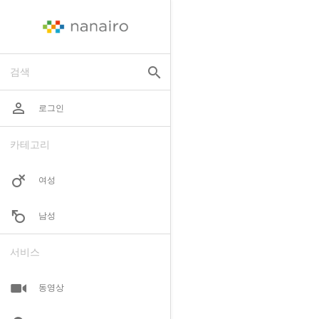
search
검색
perm_identity
로그인
카테고리
여성
남성
서비스
동영상