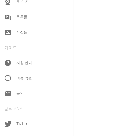
ライブ
목록들
사진들
가이드
help
지원 센터
info_outline
이용 약관
email
문의
공식 SNS
Twitter